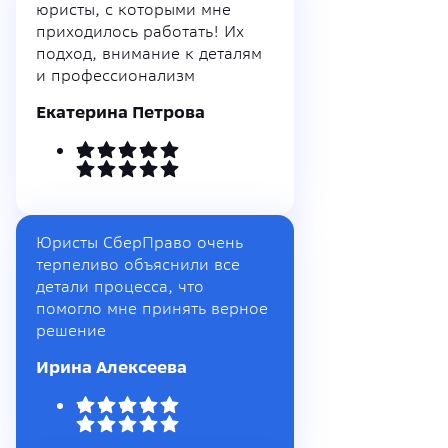
юристы, с которыми мне
приходилось работать! Их
подход, внимание к деталям
и профессионализм
Екатерина Петрова
Юристы СберПраво очень
терпеливо объяснили все
детали процесса, что
помогло мне принять верное
решение
Ирина Алексеева