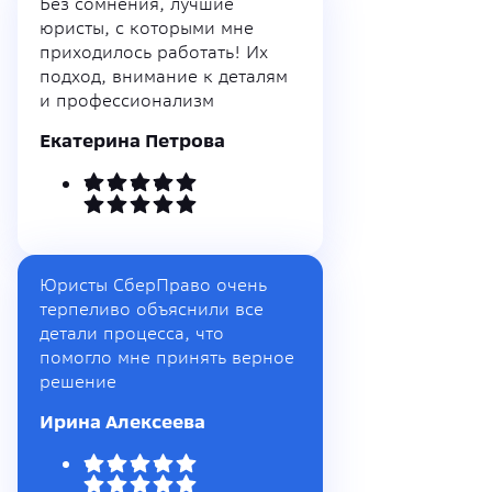
Без сомнения, лучшие
юристы, с которыми мне
приходилось работать! Их
подход, внимание к деталям
и профессионализм
Екатерина Петрова
Юристы СберПраво очень
терпеливо объяснили все
детали процесса, что
помогло мне принять верное
решение
Ирина Алексеева