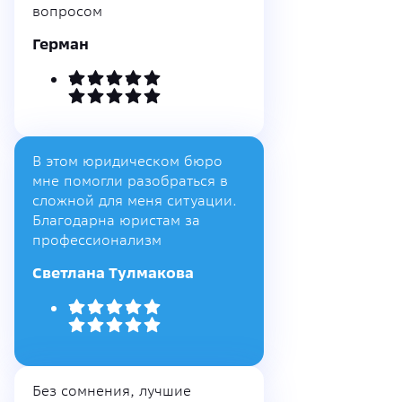
вопросом
Герман
В этом юридическом бюро
мне помогли разобраться в
сложной для меня ситуации.
Благодарна юристам за
профессионализм
Светлана Тулмакова
Без сомнения, лучшие