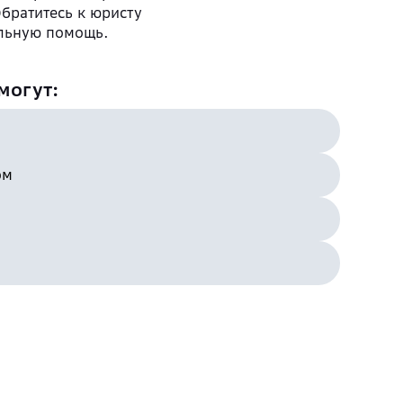
братитесь к юристу
альную помощь.
могут:
ом