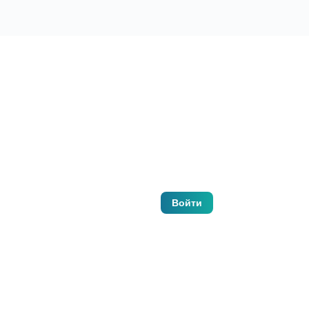
8(499) 404-10-37
Бонусы
Войти