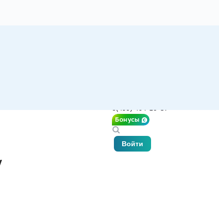
8(499) 404-10-37
Бонусы
Войти
у