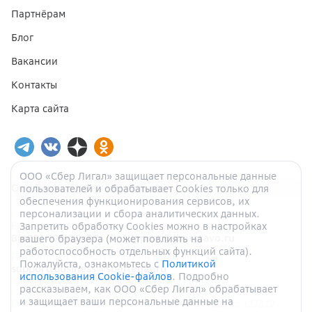
Партнёрам
Блог
Вакансии
Контакты
Карта сайта
ООО «Сбер Лигал» защищает персональные данные
Ошибка при получении данных
пользователей и обрабатывает Cookies только для
обеспечения функционирования сервисов, их
персонализации и сбора аналитических данных.
Если у вас есть вопросы:
Запретить обработку Cookies можно в настройках
8(499) 404-10-37
или
support@sberpravo.ru
вашего браузера (может повлиять на
работоспособность отдельных функций сайта).
По вопросам обслуживания ЮЛ и ИП:
Пожалуйста, ознакомьтесь с
Политикой
support.business@sberlegal.ru
использования Cookie-файлов
. Подробно
рассказываем, как ООО «Сбер Лигал» обрабатывает
и защищает ваши персональные данные на
ОГРН
1187746905004
, ИНН
9705124940
, Адрес:
117312
,