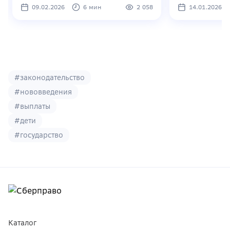
09.02.2026
6
мин
2 058
14.01.2026
1
2
3
4
5
6
#
законодательство
#
нововведения
#
выплаты
#
дети
#
государство
Каталог