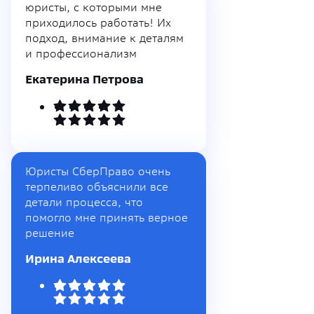
юристы, с которыми мне
приходилось работать! Их
подход, внимание к деталям
и профессионализм
Екатерина Петрова
Юристы СберПраво очень
терпеливо объяснили все
детали процесса, что
помогло мне принять верное
решение
Ирина Алексеева