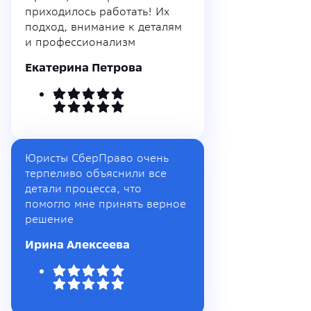
приходилось работать! Их
подход, внимание к деталям
и профессионализм
Екатерина Петрова
Юристы СберПраво очень
терпеливо объяснили все
детали процесса, что
помогло мне принять верное
решение
Ирина Алексеева