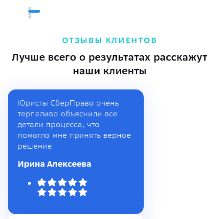
ОТЗЫВЫ КЛИЕНТОВ
Лучше всего о результатах расскажут
наши клиенты
Юристы СберПраво очень
терпеливо объяснили все
детали процесса, что
помогло мне принять верное
решение
Ирина Алексеева