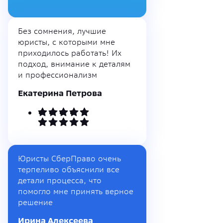
Без сомнения, лучшие
юристы, с которыми мне
приходилось работать! Их
подход, внимание к деталям
и профессионализм
Екатерина Петрова
Юристы СберПраво очень
терпеливо объяснили все
детали процесса, что
помогло мне принять верное
решение
Ирина Алексеева