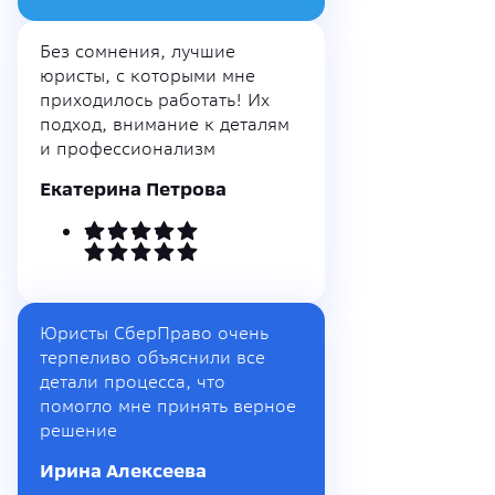
Без сомнения, лучшие
юристы, с которыми мне
приходилось работать! Их
подход, внимание к деталям
и профессионализм
Екатерина Петрова
Юристы СберПраво очень
терпеливо объяснили все
детали процесса, что
помогло мне принять верное
решение
Ирина Алексеева