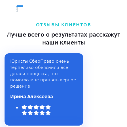
ОТЗЫВЫ КЛИЕНТОВ
Лучше всего о результатах расскажут
наши клиенты
Юристы СберПраво очень
терпеливо объяснили все
детали процесса, что
помогло мне принять верное
решение
Ирина Алексеева