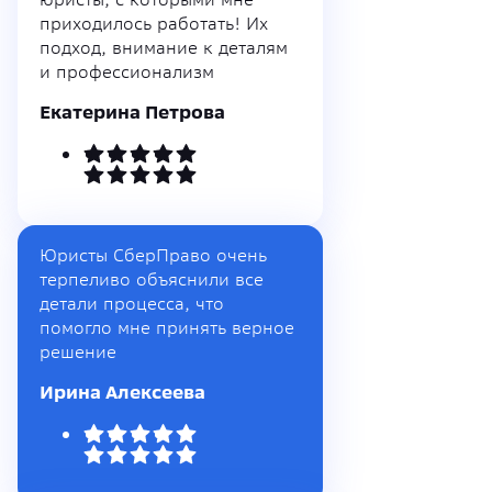
приходилось работать! Их
подход, внимание к деталям
и профессионализм
Екатерина Петрова
Юристы СберПраво очень
терпеливо объяснили все
детали процесса, что
помогло мне принять верное
решение
Ирина Алексеева