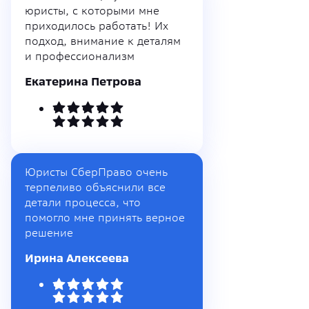
юристы, с которыми мне
приходилось работать! Их
подход, внимание к деталям
и профессионализм
Екатерина Петрова
Юристы СберПраво очень
терпеливо объяснили все
детали процесса, что
помогло мне принять верное
решение
Ирина Алексеева