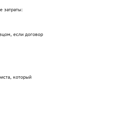
е затраты:
вцом, если договор
риста, который