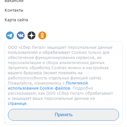
Вакансии
Контакты
Карта сайта
ООО «Сбер Лигал» защищает персональные данные
Ошибка при получении данных
пользователей и обрабатывает Cookies только для
обеспечения функционирования сервисов, их
персонализации и сбора аналитических данных.
Если у вас есть вопросы:
Запретить обработку Cookies можно в настройках
8(499) 404-10-37
или
support@sberpravo.ru
вашего браузера (может повлиять на
работоспособность отдельных функций сайта).
По вопросам обслуживания ЮЛ и ИП:
Пожалуйста, ознакомьтесь с
Политикой
support.business@sberlegal.ru
использования Cookie-файлов
. Подробно
рассказываем, как ООО «Сбер Лигал» обрабатывает
и защищает ваши персональные данные на
ОГРН
1187746905004
, ИНН
9705124940
, Адрес:
117312
,
странице
.
г.
Москва
,
ул.
Вавилова, д.
19
©
ООО
«
СБЕР ЛИГАЛ
».
Все права защищены. При
Принять
копировании необходимо упоминание.
Комплаенс
compliance@sberlegal.ru