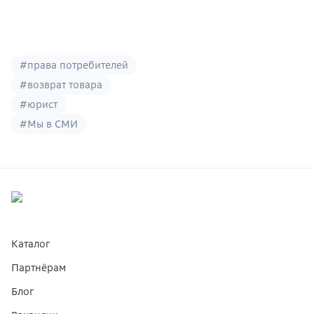
1
2
3
4
5
6
#
права потребителей
#
возврат товара
#
юрист
#
Мы в СМИ
Каталог
Партнёрам
Блог