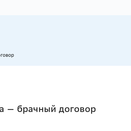
оговор
да — брачный договор