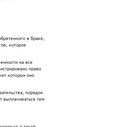
бретенного в браке,
гов, которое
енности на все
гистрировано право
чет которых оно
ательства, порядок
т выплачиваться тем
вориться о такой