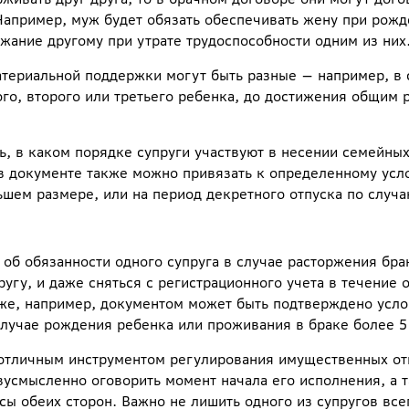
апример, муж будет обязать обеспечивать жену при рожд
жание другому при утрате трудоспособности одним из них
атериальной поддержки могут быть разные — например, в 
ого, второго или третьего ребенка, до достижения общим 
, в каком порядке супруги участвуют в несении семейных
т в документе также можно привязать к определенному усл
ьшем размере, или на период декретного отпуска по случ
об обязанности одного супруга в случае расторжения бра
угу, и даже сняться с регистрационного учета в течение
кже, например, документом может быть подтверждено усло
случае рождения ребенка или проживания в браке более 5 
 отличным инструментом регулирования имущественных от
вусмысленно оговорить момент начала его исполнения, а 
сы обеих сторон. Важно не лишить одного из супругов все