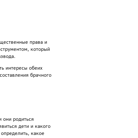
ущественные права и
нструментом, который
звода.
ть интересы обеих
 составления брачного
и они родиться
виться дети и какого
 определить, какое