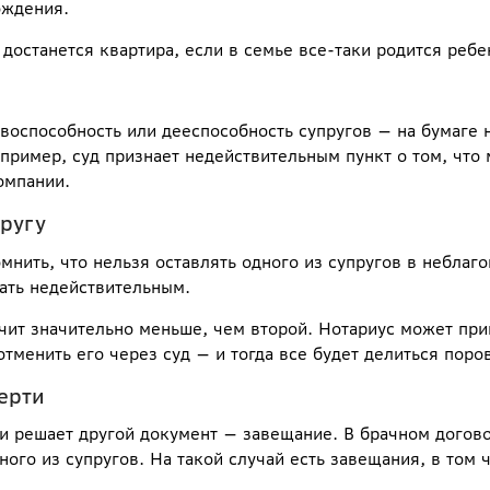
ождения.
 достанется квартира, если в семье все-таки родится ребе
воспособность или дееспособность супругов — на бумаге 
апример, суд признает недействительным пункт о том, что
омпании.
пругу
омнить, что нельзя оставлять одного из супругов в небла
ать недействительным.
чит значительно меньше, чем второй. Нотариус может прин
менить его через суд — и тогда все будет делиться поро
ерти
 решает другой документ — завещание. В брачном догово
ого из супругов. На такой случай есть завещания, в том 