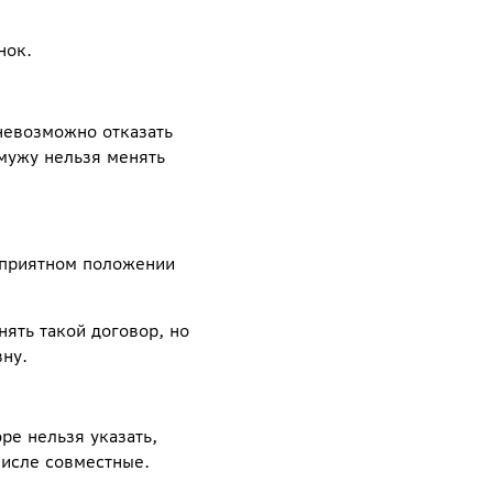
нок.
невозможно отказать
 мужу нельзя менять
гоприятном положении
ять такой договор, но
вну.
ре нельзя указать,
числе совместные.