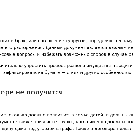
ющих в брак, или соглашение супругов, определяющее им
учае его расторжения. Данный документ является важным и
нсовые вопросы и избежать возможных споров в случае ра
чительно упростить процесс раздела имущества и защити
я зафиксировать на бумаге — о них и других особенностях
воре не получится
вие, сколько должно появиться в семье детей, и должны л
кументе также признается пункт, когда именно должны поя
енщину даже под угрозой штрафа. Также в договоре нельзя