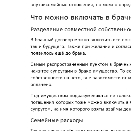
внутрисемейные отношения, но можно опред
Что можно включать в брач
Разделение совместной собственно
В брачный договор можно включить все поже
так и будущего. Также при желании и согла
появилось ещё до брака.
Самым распространенным пунктом в брачных
нажитое супругами в браке имущество. То е
собственности на него, вне зависимости от 
оплачено.
Под имуществом подразумеваются не только
погашения которых тоже можно включить в б
супругом, на имя которого взяты взаймы де
Семейные расходы
Так как супруги обязаны материально поддер