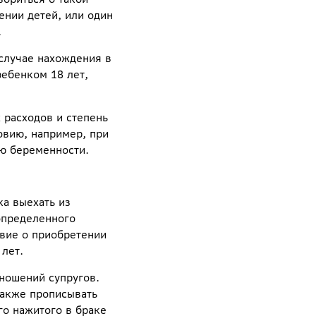
ении детей, или один
.
случае нахождения в
ребенком 18 лет,
 расходов и степень
овию, например, при
аю беременности.
ка выехать из
 определенного
вие о приобретении
лет.
ношений супругов.
также прописывать
го нажитого в браке