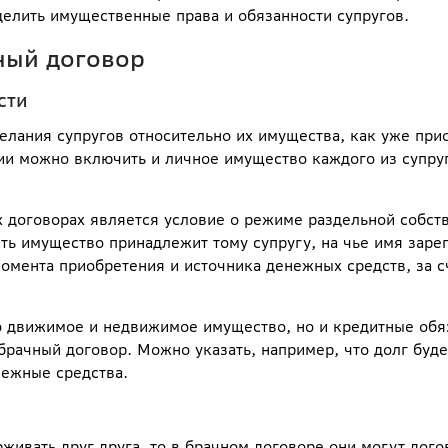
елить имущественные права и обязанности супругов.
ный договор
сти
лания супругов относительно их имущества, как уже прио
сии можно включить и личное имущество каждого из супру
 договорах является условие о режиме раздельной собств
сть имущество принадлежит тому супругу, на чье имя заре
момента приобретения и источника денежных средств, за с
 движимое и недвижимое имущество, но и кредитные обяз
рачный договор. Можно указать, например, что долг буде
нежные средства.
живать друг друга, то в брачном договоре они могут дого