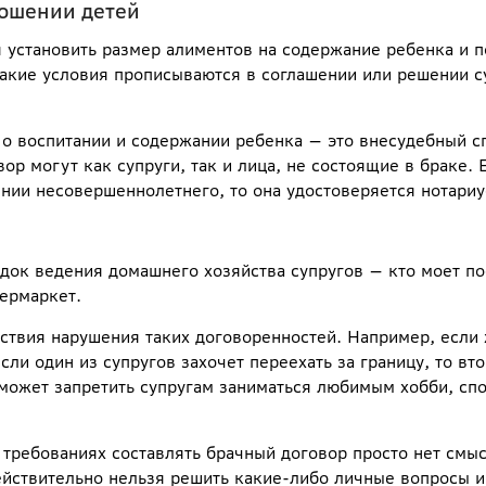
ношении детей
я установить размер алиментов на содержание ребенка и п
 Такие условия прописываются в соглашении или решении с
 о воспитании и содержании ребенка — это внесудебный с
ор могут как супруги, так и лица, не состоящие в браке. 
нии несовершеннолетнего, то она удостоверяется нотариу
док ведения домашнего хозяйства супругов — кто моет по
пермаркет.
ствия нарушения таких договоренностей. Например, если 
сли один из супругов захочет переехать за границу, то вт
е может запретить супругам заниматься любимым хобби, сп
х требованиях составлять брачный договор просто нет смыс
йствительно нельзя решить какие-либо личные вопросы и