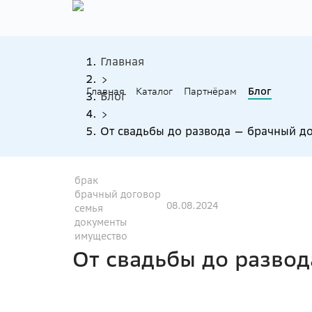
Главная
Главная
Каталог
Партнёрам
Блог
Блог
От свадьбы до развода — брачный д
брак
брачный договор
08.08.2024
семья
документы
имущество
От свадьбы до разво