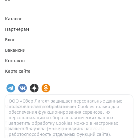
Каталог
Партнёрам
Блог
Вакансии
Контакты
Карта сайта
ООО «Сбер Лигал» защищает персональные данные
Ошибка при получении данных
пользователей и обрабатывает Cookies только для
обеспечения функционирования сервисов, их
персонализации и сбора аналитических данных.
Если у вас есть вопросы:
Запретить обработку Cookies можно в настройках
8(499) 404-10-37
или
support@sberpravo.ru
вашего браузера (может повлиять на
работоспособность отдельных функций сайта).
По вопросам обслуживания ЮЛ и ИП: