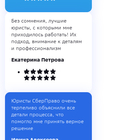
Без сомнения, лучшие
юристы, с которыми мне
приходилось работать! Их
подход, внимание к деталям
и профессионализм
Екатерина Петрова
Юристы СберПраво очень
терпеливо объяснили все
детали процесса, что
помогло мне принять верное
решение
Ирина Алексеева