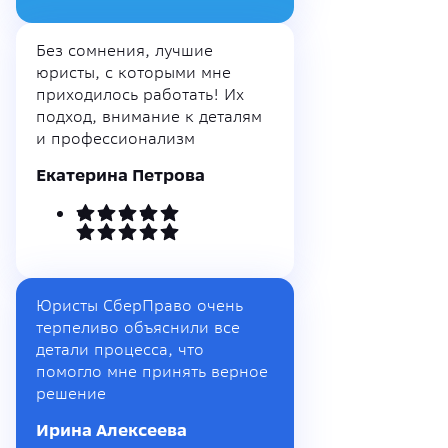
Без сомнения, лучшие
юристы, с которыми мне
приходилось работать! Их
подход, внимание к деталям
и профессионализм
Екатерина Петрова
Юристы СберПраво очень
терпеливо объяснили все
детали процесса, что
помогло мне принять верное
решение
Ирина Алексеева