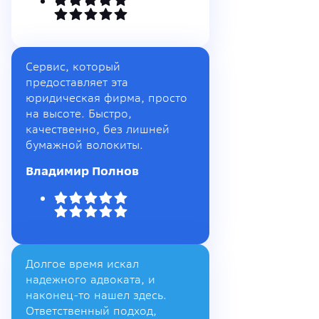
Сервис, который
предоставляет эта
юридическая фирма, просто
на высоте. Быстро,
качественно, без лишней
бумажной волокиты.
Владимир Полнов
Долгое время искал
надежного адвоката, и
наконец-то нашел здесь.
Ответственный подход,