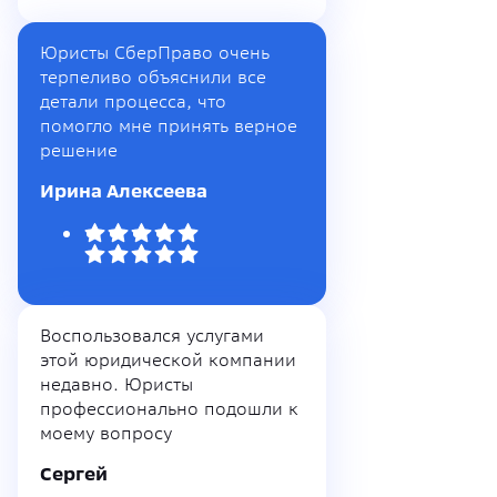
Юристы СберПраво очень
терпеливо объяснили все
детали процесса, что
помогло мне принять верное
решение
Ирина Алексеева
Воспользовался услугами
этой юридической компании
недавно. Юристы
профессионально подошли к
моему вопросу
Сергей