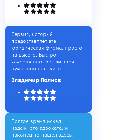
Сервис, который
предоставляет эта
юридическая фирма, просто
на высоте. Быстро,
качественно, без лишней
бумажной волокиты.
Владимир Полнов
Долгое время искал
надежного адвоката, и
наконец-то нашел здесь.