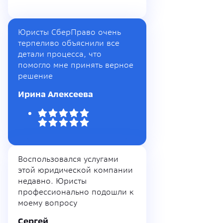
Юристы СберПраво очень
терпеливо объяснили все
детали процесса, что
помогло мне принять верное
решение
Ирина Алексеева
Воспользовался услугами
этой юридической компании
недавно. Юристы
профессионально подошли к
моему вопросу
Сергей