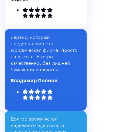
Сервис, который
предоставляет эта
юридическая фирма, просто
на высоте. Быстро,
качественно, без лишней
бумажной волокиты.
Владимир Полнов
Долгое время искал
надежного адвоката, и
наконец-то нашел здесь.