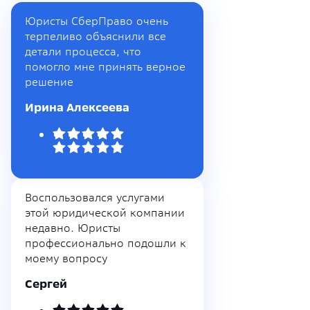
Юристы СберПраво очень
терпеливо объяснили все
детали процесса, что
помогло мне принять верное
решение
Ирина Алексеева
Воспользовался услугами
этой юридической компании
недавно. Юристы
профессионально подошли к
моему вопросу
Сергей