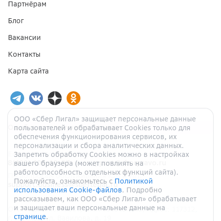
Партнёрам
Блог
Вакансии
Контакты
Карта сайта
ООО «Сбер Лигал» защищает персональные данные
Ошибка при получении данных
пользователей и обрабатывает Cookies только для
обеспечения функционирования сервисов, их
персонализации и сбора аналитических данных.
Если у вас есть вопросы:
Запретить обработку Cookies можно в настройках
8(499) 404-10-37
или
support@sberpravo.ru
вашего браузера (может повлиять на
работоспособность отдельных функций сайта).
По вопросам обслуживания ЮЛ и ИП:
Пожалуйста, ознакомьтесь с
Политикой
support.business@sberlegal.ru
использования Cookie-файлов
. Подробно
рассказываем, как ООО «Сбер Лигал» обрабатывает
и защищает ваши персональные данные на
ОГРН
1187746905004
, ИНН
9705124940
, Адрес:
117312
,
странице
.
г.
Москва
,
ул.
Вавилова, д.
19