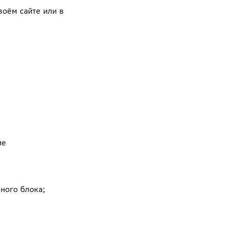
воём сайте или в
ие
ного блока;