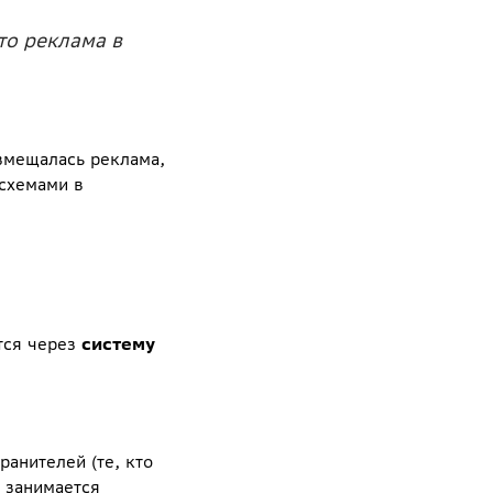
то реклама в
азмещалась реклама,
 схемами в
тся через
систему
анителей (те, кто
о занимается