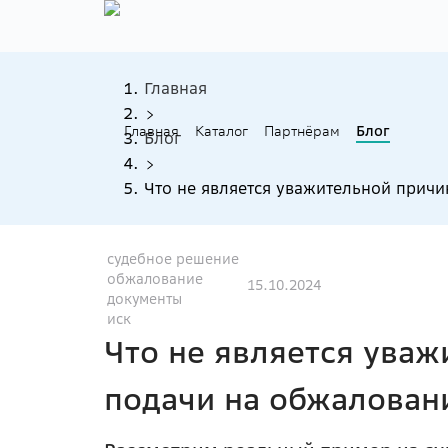
Главная
Главная
Каталог
Партнёрам
Блог
Блог
Что не является уважительной прич
судебное решение
обжалование
15.10.2024
документы
иск
Что не является уваж
подачи на обжалован