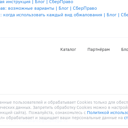
я инструкция | Блог | СберПраво
ав: возможные варианты | Блог | СберПраво
: когда использовать каждый вид обжалования | Блог | С
Каталог
Партнёрам
Бло
нные пользователей и обрабатывает Cookies только для обе
ических данных. Запретить обработку Cookies можно в настрой
ОГРН
1187746905004
, ИНН
9705124940
, Адрес:
117312
, г.
Москва
нкций сайта). Пожалуйста, ознакомьтесь с
Политикой использ
©
ООО
«
СБЕР ЛИГАЛ
».
Все права защищены. При копировании нео
л» обрабатывает и защищает ваши персональные данные на
с
Комплаенс
compliance@sberlegal.ru