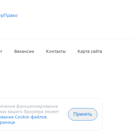
берПраво
г
Вакансии
Контакты
Карта сайта
спечения функционирования
ках вашего браузера (может
,
ул.
Вавилова, д.
19
Принять
ования Cookie-файлов
.
бходимо упоминание.
транице
.