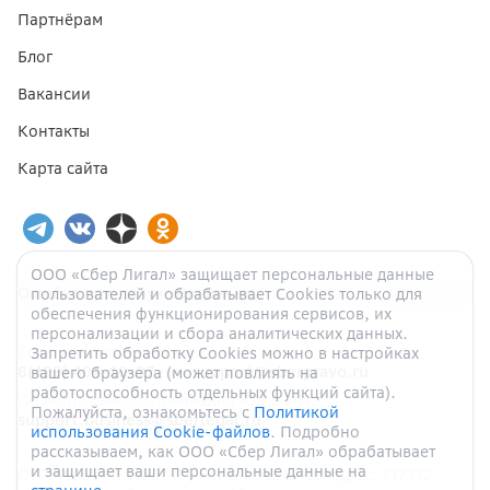
Партнёрам
Блог
Вакансии
Контакты
Карта сайта
ООО «Сбер Лигал» защищает персональные данные
Ошибка при получении данных
пользователей и обрабатывает Cookies только для
обеспечения функционирования сервисов, их
персонализации и сбора аналитических данных.
Если у вас есть вопросы:
Запретить обработку Cookies можно в настройках
8(499) 404-10-37
или
support@sberpravo.ru
вашего браузера (может повлиять на
работоспособность отдельных функций сайта).
По вопросам обслуживания ЮЛ и ИП:
Пожалуйста, ознакомьтесь с
Политикой
support.business@sberlegal.ru
использования Cookie-файлов
. Подробно
рассказываем, как ООО «Сбер Лигал» обрабатывает
и защищает ваши персональные данные на
ОГРН
1187746905004
, ИНН
9705124940
, Адрес:
117312
,