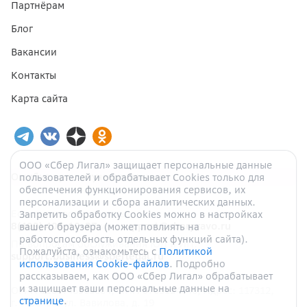
Партнёрам
Блог
Вакансии
Контакты
Карта сайта
ООО «Сбер Лигал» защищает персональные данные
Ошибка при получении данных
пользователей и обрабатывает Cookies только для
обеспечения функционирования сервисов, их
персонализации и сбора аналитических данных.
Если у вас есть вопросы:
Запретить обработку Cookies можно в настройках
8(499) 404-10-37
или
support@sberpravo.ru
вашего браузера (может повлиять на
работоспособность отдельных функций сайта).
По вопросам обслуживания ЮЛ и ИП:
Пожалуйста, ознакомьтесь с
Политикой
support.business@sberlegal.ru
использования Cookie-файлов
. Подробно
рассказываем, как ООО «Сбер Лигал» обрабатывает
и защищает ваши персональные данные на
ОГРН
1187746905004
, ИНН
9705124940
, Адрес:
117312
,
странице
.
г.
Москва
,
ул.
Вавилова, д.
19