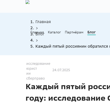
Главная
Главная
Каталог
Партнёрам
Блог
Блог
Каждый пятый россиянин обратился к
исследование
юрист
24.07.2025
ии
сберправо
Каждый пятый росси
году: исследование 