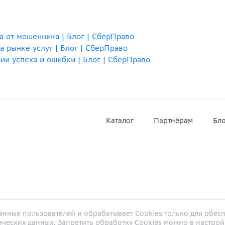
а от мошенника | Блог | СберПраво
 рынке услуг | Блог | СберПраво
ии успеха и ошибки | Блог | СберПраво
Каталог
Партнёрам
Бло
нные пользователей и обрабатывает Cookies только для обе
ических данных. Запретить обработку Cookies можно в настрой
ОГРН
1187746905004
, ИНН
9705124940
, Адрес:
117312
, г.
Москва