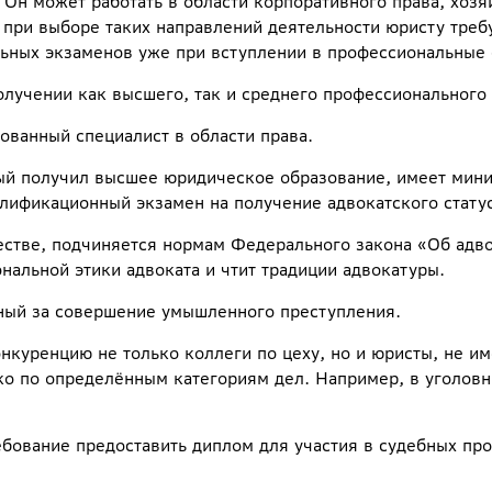
 Он может работать в области корпоративного права, хозя
о при выборе таких направлений деятельности юристу тре
ьных экзаменов уже при вступлении в профессиональные 
лучении как высшего, так и среднего профессионального
ванный специалист в области права.
ый получил высшее юридическое образование, имеет мини
лификационный экзамен на получение адвокатского статус
естве, подчиняется нормам Федерального закона «Об адв
нальной этики адвоката и чтит традиции адвокатуры.
ный за совершение умышленного преступления.
нкуренцию не только коллеги по цеху, но и юристы, не им
о по определённым категориям дел. Например, в уголовн
бование предоставить диплом для участия в судебных про