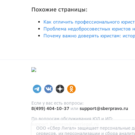
Похожие страницы:
Как отличить профессионального юрист
Проблема недобросовестных юристов на
Почему важно доверять юристам: истор
Если у вас есть вопросы:
8(499) 404-10-37
или
support@sberpravo.ru
По вопросам обслуживания ЮЛ и ИП:
support.business@sberlegal.ru
ООО «Сбер Лигал» защищает персональные да
сервисов, их персонализации и сбора аналит
Ошибка при получении данных