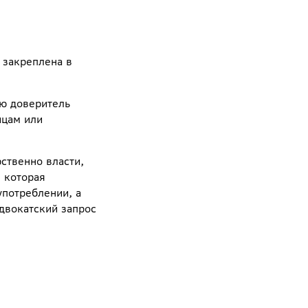
 закреплена в
ую доверитель
ицам или
рственно власти,
 которая
употреблении, а
адвокатский запрос