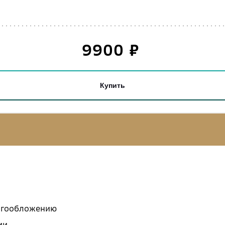
9900
₽
Купить
логообложению
ии