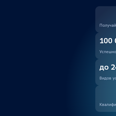
Получай
100 
Успешно
до 2
Видов у
Квалифи