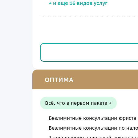
+
и еще 16 видов услуг
ОПТИМА
Всё, что в первом пакете +
Безлимитные
консультации юриста
Безлимитные
консультации по на
1
составление налоговой декларац