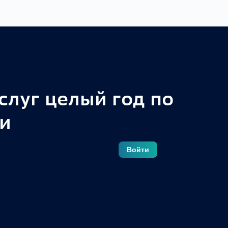
луг целый год по
8(499) 404-10-37
ии
Бонусы
Войти