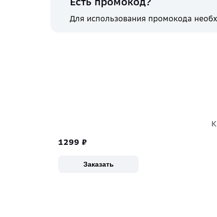
Есть промокод?
Для использования промокода необх
К
1299
₽
Заказать