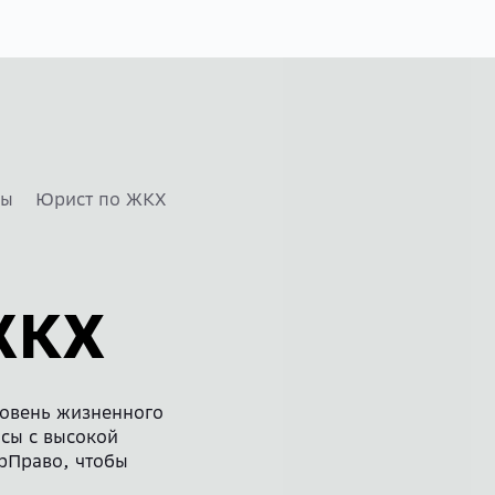
сы
Юрист по ЖКХ
ЖКХ
овень жизненного
осы с высокой
ерПраво, чтобы